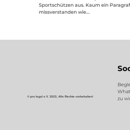
Sportschützen aus. Kaum ein Paragraf
missverstanden wie...
Soc
Begle
Whats
©
pro
legal e.V. 2023, Alle Rechte vorbehalten!
zu w