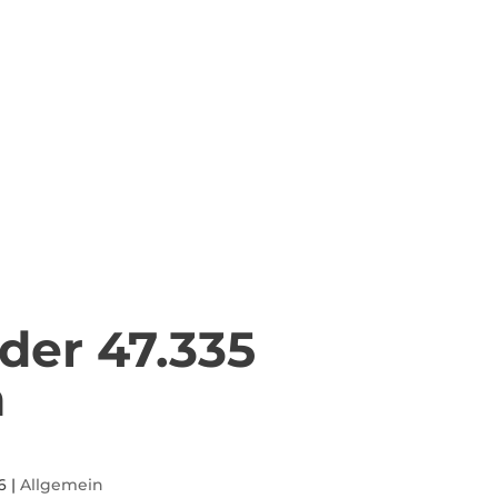
der 47.335
n
6
|
Allgemein